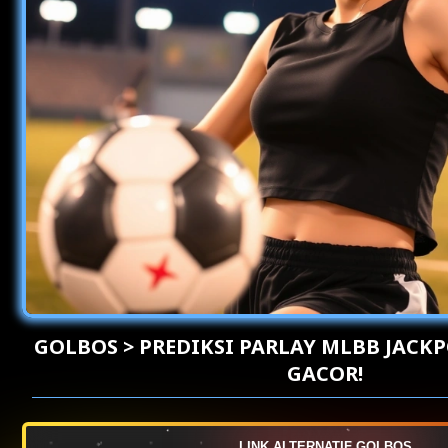
GOLBOS > PREDIKSI PARLAY MLBB JACK
GACOR!
LINK ALTERNATIF GOLBOS